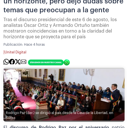
un horizonte, pero dejó dudas sobre
temas que preocupan a la gente
Tras el discurso presidencial de este 6 de agosto, los
analistas Óscar Ortiz y Armando Ortuño también
mostraron coincidencias en torno a la claridad del
horizonte que se proyecta para el país
Publicación:
Hace 4 horas
|
Unitel Digital
Rodrigo Paz (der.) se dirigió al país desde la Casa de la Libertad, en
Sucre
El
discurso de Rodrigo Paz por el aniversario
patrio