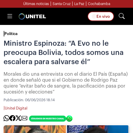
|
|
|
Últimas noticias
Santa Cruz
La Paz
Cochabamba
En vivo
Política
Ministro Espinoza: “A Evo no le
preocupa Bolivia, todos somos una
escalera para salvarse él”
Morales dio una entrevista con el diario El País (España)
en donde señaló que si el Gobierno de Rodrigo Paz
quiere “evitar baño de sangre, la pacificación pasa por
sucesión y elecciones”
Publicación:
06/06/2026 18:14
|
Unitel Digital