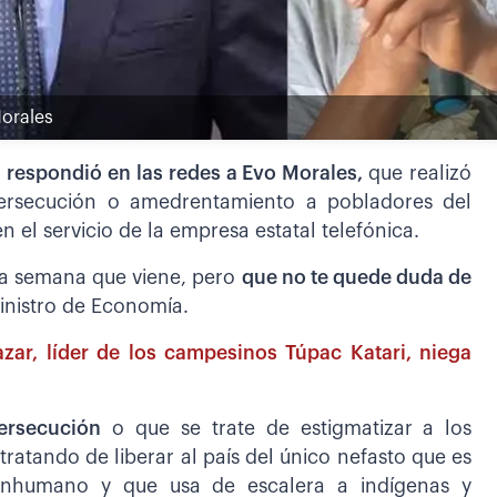
Morales
 respondió en las redes a Evo Morales,
que realizó
ersecución o amedrentamiento a pobladores del
 el servicio de la empresa estatal telefónica.
 la semana que viene, pero
que no te quede duda de
inistro de Economía.
azar, líder de los campesinos Túpac Katari, niega
ersecución
o que se trate de estigmatizar a los
ratando de liberar al país del único nefasto que es
inhumano y que usa de escalera a indígenas y