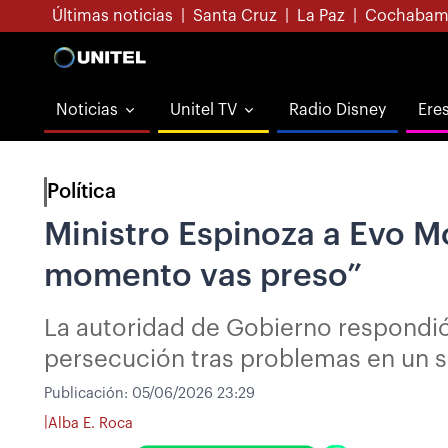
Últimas noticias
|
Santa Cruz
|
La Paz
|
Cochabam
Noticias
Unitel TV
Radio Disney
Ere
Política
Ministro Espinoza a Evo M
momento vas preso”
La autoridad de Gobierno respondió
persecución tras problemas en un ser
Publicación:
05/06/2026 23:29
|
Alba E. Roca