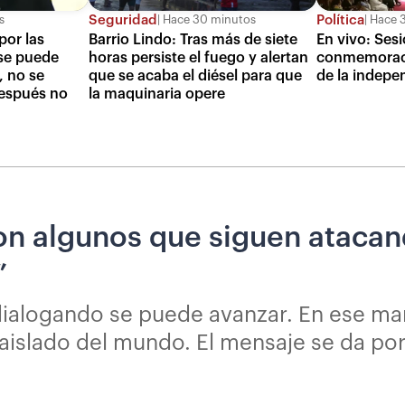
Seguridad
Política
s
Hace 30 minutos
Hace 3
por las
Barrio Lindo: Tras más de siete
En vivo: Ses
 se puede
horas persiste el fuego y alertan
conmemoraci
, no se
que se acaba el diésel para que
de la indepe
espués no
la maquinaria opere
n algunos que siguen atacand
”
ialogando se puede avanzar. En ese marc
o aislado del mundo. El mensaje se da p