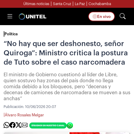
|
|
|
Últimas noticias
Santa Cruz
La Paz
Cochabamba
En vivo
Política
“No hay que ser deshonesto, señor
Quiroga”: Ministro critica la postura
de Tuto sobre el caso narcomadera
El ministro de Gobierno cuestionó al líder de Libre,
quien sostuvo hay zonas del país donde no llega
comida debido a los bloqueos, pero “decenas y
decenas de camiones de narcomadera se mueven a sus
anchas”
Publicación:
10/06/2026 20:07
|
Álvaro Rosales Melgar