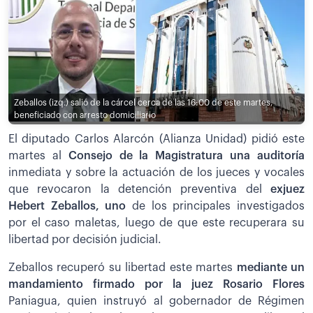
Zeballos (izq.) salió de la cárcel cerca de las 16:00 de este martes,
beneficiado con arresto domiciliario
El diputado Carlos Alarcón (Alianza Unidad) pidió este
martes al
Consejo de la Magistratura una auditoría
inmediata y sobre la actuación de los jueces y vocales
que revocaron la detención preventiva del
exjuez
Hebert Zeballos, uno
de los principales investigados
por el caso maletas, luego de que este recuperara su
libertad por decisión judicial.
Zeballos recuperó su libertad este martes
mediante un
mandamiento firmado por la juez Rosario Flores
Paniagua, quien instruyó al gobernador de Régimen