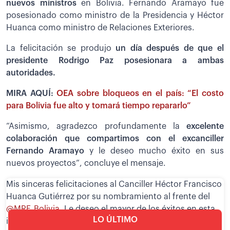
nuevos ministros
en Bolivia. Fernando Aramayo fue
posesionado como ministro de la Presidencia y Héctor
Huanca como ministro de Relaciones Exteriores.
La felicitación se produjo
un día después de que el
presidente Rodrigo Paz posesionara a ambas
autoridades.
MIRA AQUÍ:
OEA sobre bloqueos en el país: “El costo
para Bolivia fue alto y tomará tiempo repararlo”
“Asimismo, agradezco profundamente la
excelente
colaboración que compartimos con el excanciller
Fernando Aramayo
y le deseo mucho éxito en sus
nuevos proyectos”, concluye el mensaje.
Mis sinceras felicitaciones al Canciller Héctor Francisco
Huanca Gutiérrez por su nombramiento al frente del
@MRE_Bolivia
. Le deseo el mayor de los éxitos en esta
LO ÚLTIMO
importante responsabilidad y espero que continuemos