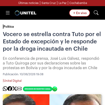
|
|
|
Últimas noticias
Santa Cruz
La Paz
Cochabamba
En vivo
Política
Vocero se estrella contra Tuto por el
Estado de excepción y le responde
por la droga incautada en Chile
En conferencia de prensa, José Luis Gálvez, respondió
a Tuto Quiroga por sus declaraciones sobre las
protestas en Bolivia y por la droga incautada en Chile
Publicación:
10/06/2026 19:08
|
Unitel Digital