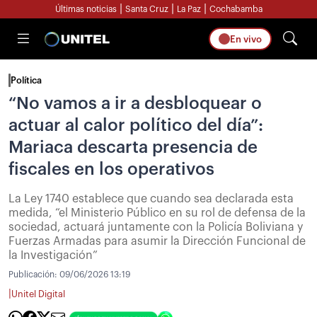
|
|
|
Últimas noticias
Santa Cruz
La Paz
Cochabamba
En vivo
Política
“No vamos a ir a desbloquear o
actuar al calor político del día”:
Mariaca descarta presencia de
fiscales en los operativos
La Ley 1740 establece que cuando sea declarada esta
medida, “el Ministerio Público en su rol de defensa de la
sociedad, actuará juntamente con la Policía Boliviana y
Fuerzas Armadas para asumir la Dirección Funcional de
la Investigación”
Publicación:
09/06/2026 13:19
|
Unitel Digital