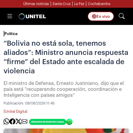
|
|
|
Últimas noticias
Santa Cruz
La Paz
Cochabamba
En vivo
Política
“Bolivia no está sola, tenemos
aliados”: Ministro anuncia respuesta
“firme” del Estado ante escalada de
violencia
El ministro de Defensa, Ernesto Justiniano, dijo que el
país está “recuperando cooperación, coordinación e
Inteligencia con países amigos”
Publicación:
09/06/2026 11:45
|
Unitel Digital