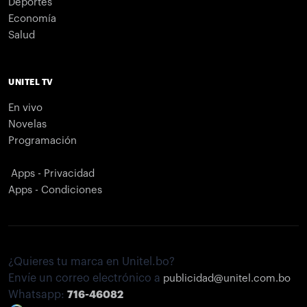
Deportes
Economía
Salud
UNITEL TV
En vivo
Novelas
Programación
Apps - Privacidad
Apps - Condiciones
¿Quieres tu marca en Unitel.bo?
Envíe un correo electrónico a
publicidad@unitel.com.bo
Whatsapp:
716-46082