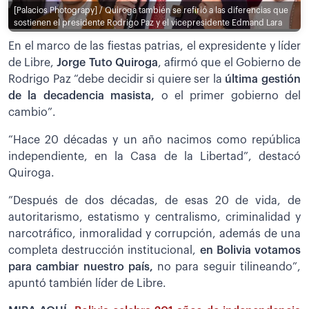
[Palacios Photograpy] / Quiroga también se refirió a las diferencias que
sostienen el presidente Rodrigo Paz y el vicepresidente Edmand Lara
En el marco de las fiestas patrias, el expresidente y líder
de Libre,
Jorge Tuto Quiroga
, afirmó que el Gobierno de
Rodrigo Paz “debe decidir si quiere ser la
última gestión
de la decadencia masista,
o el primer gobierno del
cambio”.
“Hace 20 décadas y un año nacimos como república
independiente, en la Casa de la Libertad”, destacó
Quiroga.
”Después de dos décadas, de esas 20 de vida, de
autoritarismo, estatismo y centralismo, criminalidad y
narcotráfico, inmoralidad y corrupción, además de una
completa destrucción institucional,
en Bolivia votamos
para cambiar nuestro país,
no para seguir tilineando”,
apuntó también líder de Libre.