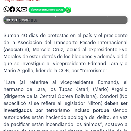
[Foto: APG] / Filas interminables reflejan que ambulancias, transporte
público, vehículos particulares y transporte pesado se registran en
distintos surtidores de La Paz y también estos vehículos están parados
en carreteras
Suman 40 días de protestas en el país y el presidente
de la Asociación del Transporte Pesado Internacional
(Asociatrin)
, Marcelo Cruz, acusó al expresidente Evo
Morales de estar detrás de los bloqueos y además pidió
que se investigue al vicepresidente Edmand Lara y a
Mario Argollo, líder de la COB, por “terrorismo”.
“Lara (al referirse al vicepresidente Edmand), el
hermano de Lara, los Tupac Katari, (Mario) Argollo
(dirigente de la Central Obrera Boliviana), Condori (No
especificó si se refiere al legislador Nilton)
deben ser
investigados por terrorismo incluso porque
siendo
autoridades están haciendo apología del delito, en vez
de pacificar están incendiando los ánimos”, sostuvo a