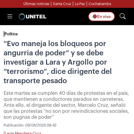
|
|
|
Últimas noticias
Santa Cruz
La Paz
Cochabamba
En vivo
Política
“Evo maneja los bloqueos por
angurria de poder” y se debe
investigar a Lara y Argollo por
“terrorismo”, dice dirigente del
transporte pesado
Este martes se cumplen 40 días de protestas en el país,
que mantienen a conductores parados en carreteras.
Ante ello, el dirigente del sector, Marcelo Cruz, señaló
que las protestas “no son por reivindicaciones sociales,
son pugnas de poder”
Publicación:
09/06/2026 08:42
|
Leyla Mendieta Cruz