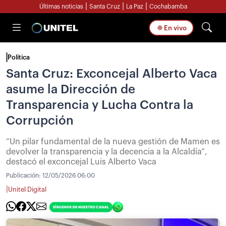
|
|
|
Últimas noticias
Santa Cruz
La Paz
Cochabamba
En vivo
Política
Santa Cruz: Exconcejal Alberto Vaca
asume la Dirección de
Transparencia y Lucha Contra la
Corrupción
“Un pilar fundamental de la nueva gestión de Mamen es
devolver la transparencia y la decencia a la Alcaldía”,
destacó el exconcejal Luis Alberto Vaca
Publicación:
12/05/2026 06:00
|
Unitel Digital