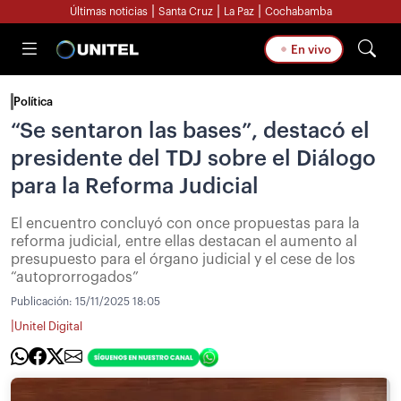
|
|
|
Últimas noticias
Santa Cruz
La Paz
Cochabamba
En vivo
Política
“Se sentaron las bases”, destacó el
presidente del TDJ sobre el Diálogo
para la Reforma Judicial
El encuentro concluyó con once propuestas para la
reforma judicial, entre ellas destacan el aumento al
presupuesto para el órgano judicial y el cese de los
“autoprorrogados”
Publicación:
15/11/2025 18:05
|
Unitel Digital