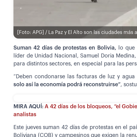
[Foto: APG] / La Paz y El Alto son las ciudades más
Suman 42 días de protestas en Bolivia,
lo que p
líder de Unidad Nacional, Samuel Doria Medina, 
para distintos sectores, en especial para las pe
“Deben condonarse las facturas de luz y agua 
solo así la economía podrá reconstruirse”
, sost
MIRA AQUÍ:
A 42 días de los bloqueos, “el Gobi
analistas
Este jueves suman 42 días de protestas en el pa
Boliviana (COB) y campesinos que exigen la renu