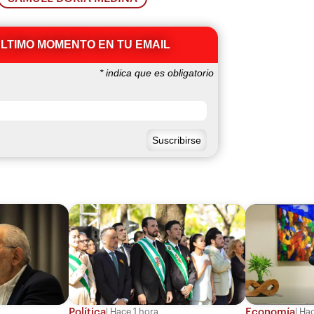
ÚLTIMO MOMENTO EN TU EMAIL
*
indica que es obligatorio
Política
Economía
Hace 1 hora
Hac