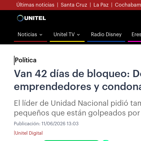
Últimas noticias
|
Santa Cruz
|
La Paz
|
Cochabam
Noticias
Unitel TV
Radio Disney
Ere
Política
Van 42 días de bloqueo: D
emprendedores y condonac
El líder de Unidad Nacional pidió t
pequeños que están golpeados por l
Publicación:
11/06/2026 13:03
|
Unitel Digital