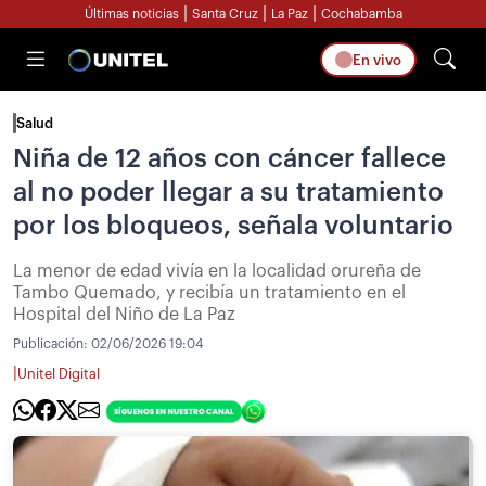
|
|
|
Últimas noticias
Santa Cruz
La Paz
Cochabamba
En vivo
Salud
Niña de 12 años con cáncer fallece
al no poder llegar a su tratamiento
por los bloqueos, señala voluntario
La menor de edad vivía en la localidad orureña de
Tambo Quemado, y recibía un tratamiento en el
Hospital del Niño de La Paz
Publicación:
02/06/2026 19:04
|
Unitel Digital