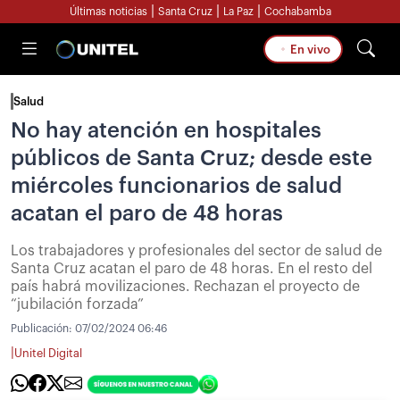
|
|
|
Últimas noticias
Santa Cruz
La Paz
Cochabamba
En vivo
Salud
No hay atención en hospitales
públicos de Santa Cruz; desde este
miércoles funcionarios de salud
acatan el paro de 48 horas
Los trabajadores y profesionales del sector de salud de
Santa Cruz acatan el paro de 48 horas. En el resto del
país habrá movilizaciones. Rechazan el proyecto de
“jubilación forzada”
Publicación:
07/02/2024 06:46
|
Unitel Digital