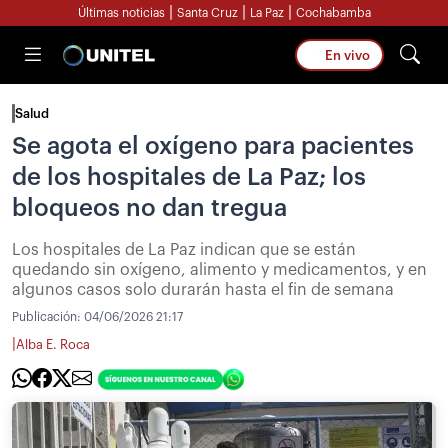
|
|
|
Últimas noticias
Santa Cruz
La Paz
Cochabamba
En vivo
Salud
Se agota el oxígeno para pacientes
de los hospitales de La Paz; los
bloqueos no dan tregua
Los hospitales de La Paz indican que se están
quedando sin oxígeno, alimento y medicamentos, y en
algunos casos solo durarán hasta el fin de semana
Publicación:
04/06/2026 21:17
|
Alba E. Roca