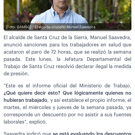
[Foto: GAMSC] / El alcalde cruceño Manuel Saavedra
El alcalde de Santa Cruz de la Sierra, Manuel Saavedra,
anunció sanciones para los trabajadores en salud que
acataron el paro de 72 horas, que se realizó la semana
pasada. Este lunes, la Jefatura Departamental del
Trabajo de Santa Cruz resolvió declarar ilegal la medida
de presión.
“Este es el informe oficial del Ministerio de Trabajo.
¿Q
ué quiere decir esto? Que lógicamente quienes no
hubieran trabajado
, y así establece el propio informe, el
martes, el miércoles y jueves de la semana pasada, ya
corresponde un descuento por no asistir a sus fuentes
laborales”, explicó.
Saavedra indicó que
s
e está evaluando los descuentos