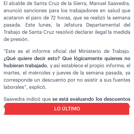
El alcalde de Santa Cruz de la Sierra, Manuel Saavedra,
anunció sanciones para los trabajadores en salud que
acataron el paro de 72 horas, que se realizó la semana
pasada. Este lunes, la Jefatura Departamental del
Trabajo de Santa Cruz resolvió declarar ilegal la medida
de presión.
“Este es el informe oficial del Ministerio de Trabajo.
¿Q
ué quiere decir esto? Que lógicamente quienes no
hubieran trabajado
, y así establece el propio informe, el
martes, el miércoles y jueves de la semana pasada, ya
corresponde un descuento por no asistir a sus fuentes
laborales”, explicó.
Saavedra indicó que
s
e está evaluando los descuentos
que se realizará a los trabajadores en salud
que no
LO ÚLTIMO
asistieron a sus fuentes laborales.
Seguridad
Asesinan a balazos a un
brasileño en la avenida Busch