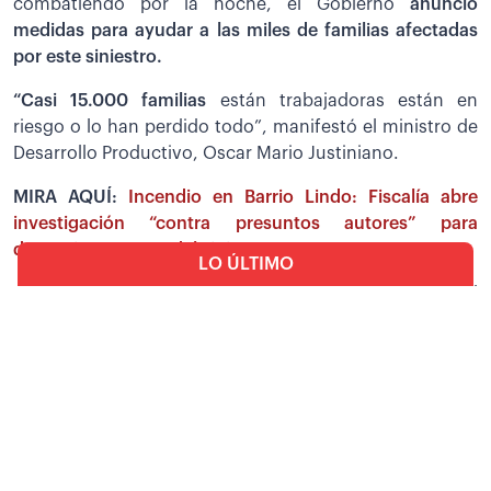
combatiendo por la noche, el Gobierno
anunció
medidas para ayudar a las miles de familias afectadas
por este siniestro.
“Casi 15.000 familias
están trabajadoras están en
riesgo o lo han perdido todo”, manifestó el ministro de
Desarrollo Productivo, Oscar Mario Justiniano.
MIRA AQUÍ:
Incendio en Barrio Lindo: Fiscalía abre
investigación “contra presuntos autores” para
determinar causas del siniestro
LO ÚLTIMO
Justiniano llegó al lugar del siniestro acompañado del
Mundo
ministro de Economía, José Gabriel Espinoza, para
De la Espriella será
verificar el trabajo de sofocación que realizan los
posesionado este viernes
equipos de emergencia.
como presidente de
Colombiana en una
Espinoza anunció que se trabajará en
medidas de alivio
ceremonia atípica fuera de
Bogotá
financiero y tributario
en favor de los damnificados del
incendio; sin embargo, pidió que ahora se colabore con
Sociedad
Solicitan ayuda con agua,