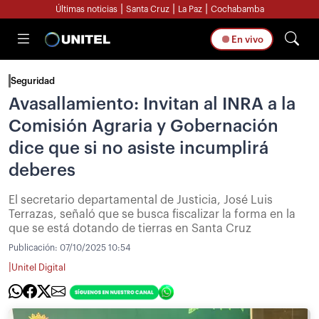
|
|
|
Últimas noticias
Santa Cruz
La Paz
Cochabamba
En vivo
Seguridad
Avasallamiento: Invitan al INRA a la
Comisión Agraria y Gobernación
dice que si no asiste incumplirá
deberes
El secretario departamental de Justicia, José Luis
Terrazas, señaló que se busca fiscalizar la forma en la
que se está dotando de tierras en Santa Cruz
Publicación:
07/10/2025 10:54
|
Unitel Digital