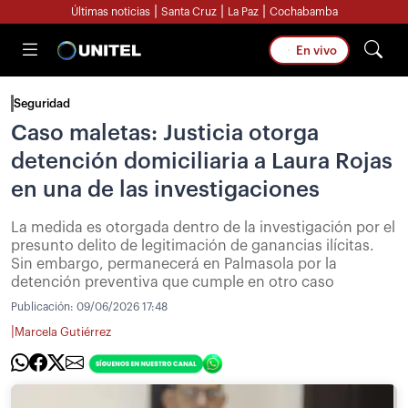
|
|
|
Últimas noticias
Santa Cruz
La Paz
Cochabamba
En vivo
Seguridad
Caso maletas: Justicia otorga
detención domiciliaria a Laura Rojas
en una de las investigaciones
La medida es otorgada dentro de la investigación por el
presunto delito de legitimación de ganancias ilícitas.
Sin embargo, permanecerá en Palmasola por la
detención preventiva que cumple en otro caso
Publicación:
09/06/2026 17:48
|
Marcela Gutiérrez