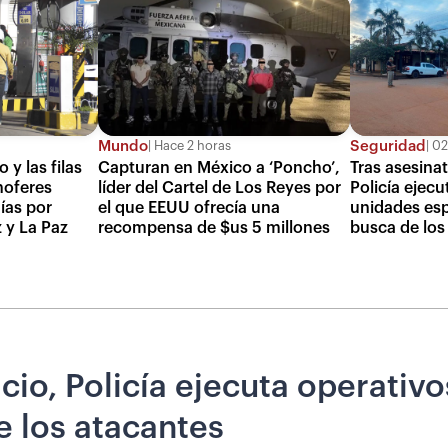
Mundo
Seguridad
Hace 2 horas
02
 y las filas
Capturan en México a ‘Poncho’,
Tras asesina
hoferes
líder del Cartel de Los Reyes por
Policía ejec
ías por
el que EEUU ofrecía una
unidades esp
 y La Paz
recompensa de $us 5 millones
busca de los
cio, Policía ejecuta operativ
e los atacantes