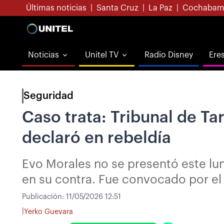
Últimas noticias
|
Santa Cruz
|
La Paz
|
Cochabam
Noticias
Unitel TV
Radio Disney
Ere
Seguridad
Caso trata: Tribunal de Tar
declaró en rebeldía
Evo Morales no se presentó este lunes
en su contra. Fue convocado por el 
Publicación:
11/05/2026 12:51
|
Yerko Guevara