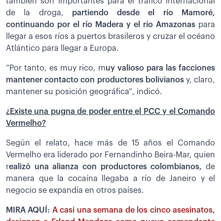
también son importantes para el tráfico internacional
de la droga,
partiendo desde el río Mamoré,
continuando por el río Madera y el río Amazonas
para
llegar a esos ríos a puertos brasileros y cruzar el océano
Atlántico para llegar a Europa.
“Por tanto, es muy rico, m
uy valioso para las facciones
mantener contacto con productores bolivianos
y, claro,
mantener su posición geográfica”, indicó.
¿Existe una pugna de poder entre el PCC y el Comando
Vermelho?
Según el relato, hace más de 15 años el Comando
Vermelho era liderado por Fernandinho Beira-Mar, quien
r
ealizó una alianza con productores colombianos,
de
manera que la cocaína llegaba a río de Janeiro y el
negocio se expandía en otros países.
MIRA AQUÍ:
A casi una semana de los cinco asesinatos,