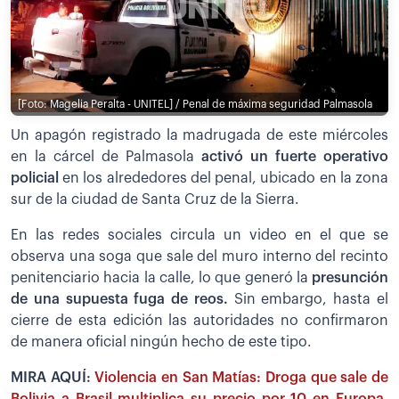
[Foto: Magelia Peralta - UNITEL] / Penal de máxima seguridad Palmasola
Un apagón registrado la madrugada de este miércoles
en la cárcel de Palmasola
activó un fuerte operativo
policial
en los alrededores del penal, ubicado en la zona
sur de la ciudad de Santa Cruz de la Sierra.
En las redes sociales circula un video en el que se
observa una soga que sale del muro interno del recinto
penitenciario hacia la calle, lo que generó la
presunción
de una supuesta fuga de reos.
Sin embargo, hasta el
cierre de esta edición las autoridades no confirmaron
de manera oficial ningún hecho de este tipo.
MIRA AQUÍ:
Violencia en San Matías: Droga que sale de
Bolivia a Brasil multiplica su precio por 10 en Europa,