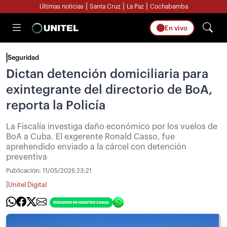
|
|
|
Últimas noticias
Santa Cruz
La Paz
Cochabamba
En vivo
Seguridad
Dictan detención domiciliaria para
exintegrante del directorio de BoA,
reporta la Policía
La Fiscalía investiga daño económico por los vuelos de
BoA a Cuba. El exgerente Ronald Casso, fue
aprehendido enviado a la cárcel con detención
preventiva
Publicación:
11/05/2026 23:21
|
Unitel Digital