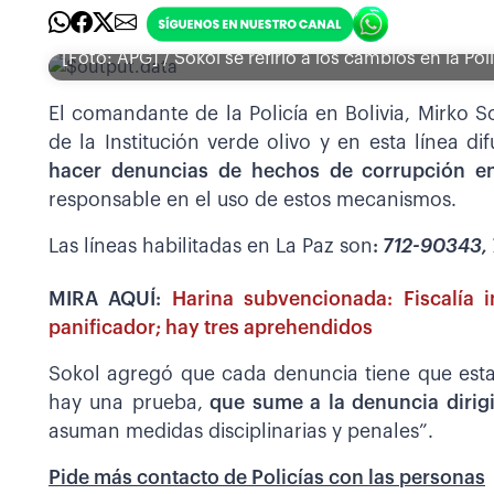
[Foto: APG] / Sokol se refirió a los cambios en la Pol
El comandante de la Policía en Bolivia, Mirko S
de la Institución verde olivo y en esta línea d
hacer denuncias de hechos de corrupción e
responsable en el uso de estos mecanismos.
Las líneas habilitadas en La Paz son
:
712-90343,
MIRA AQUÍ:
Harina subvencionada: Fiscalía i
panificador; hay tres aprehendidos
Sokol agregó que cada denuncia tiene que est
hay una prueba,
que sume a la denuncia dirigi
asuman medidas disciplinarias y penales”.
Pide más contacto de Policías con las personas