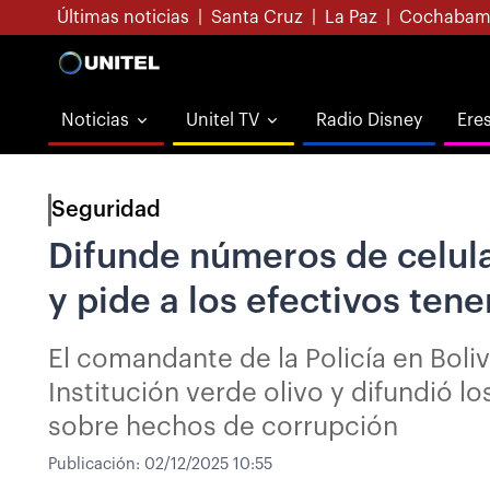
Últimas noticias
|
Santa Cruz
|
La Paz
|
Cochabam
Noticias
Unitel TV
Radio Disney
Ere
Seguridad
Difunde números de celula
y pide a los efectivos ten
El comandante de la Policía en Boliv
Institución verde olivo y difundió 
sobre hechos de corrupción
Publicación:
02/12/2025 10:55