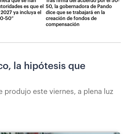
meta que se han
Tras firma del acuerdo por el 50-
utoridades es que el
50, la gobernadora de Pando
2027 ya incluya el
dice que se trabajará en la
 50-50”
creación de fondos de
compensación
co, la hipótesis que
 produjo este viernes, a plena luz