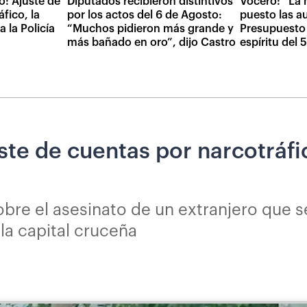
do: Ajuste de
Diputados recibieron distintivos
Vocero: “La 
fico, la
por los actos del 6 de Agosto:
puesto las a
 la Policía
“Muchos pidieron más grande y
Presupuesto 
más bañado en oro”, dijo Castro
espíritu del
uste de cuentas por narcotráfi
bre el asesinato de un extranjero que se
la capital cruceña