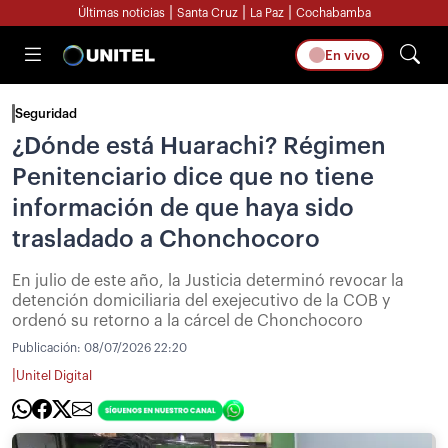
|
|
|
Últimas noticias
Santa Cruz
La Paz
Cochabamba
En vivo
Seguridad
¿Dónde está Huarachi? Régimen
Penitenciario dice que no tiene
información de que haya sido
trasladado a Chonchocoro
En julio de este año, la Justicia determinó revocar la
detención domiciliaria del exejecutivo de la COB y
ordenó su retorno a la cárcel de Chonchocoro
Publicación:
08/07/2026 22:20
|
Unitel Digital