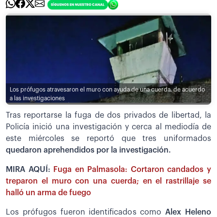
Los prófugos atravesaron el muro con ayuda de una cuerda, de acuerdo
a las investigaciones
Tras reportarse la fuga de dos privados de libertad, la
Policía inició una investigación y cerca al mediodía de
este miércoles se reportó que tres uniformados
quedaron aprehendidos por la investigación.
MIRA AQUÍ:
Fuga en Palmasola: Cortaron candados y
treparon el muro con una cuerda; en el rastrillaje se
halló un arma de fuego
Los prófugos fueron identificados como
Alex
Heleno