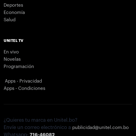
Deportes
Economía
Salud
UNITEL TV
En vivo
Novelas
Programación
Apps - Privacidad
Apps - Condiciones
¿Quieres tu marca en Unitel.bo?
Envíe un correo electrónico a
publicidad@unitel.com.bo
Whatsapp:
716-46082