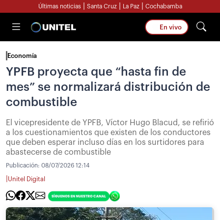
|
|
|
Últimas noticias
Santa Cruz
La Paz
Cochabamba
En vivo
Economía
YPFB proyecta que “hasta fin de
mes” se normalizará distribución de
combustible
El vicepresidente de YPFB, Víctor Hugo Blacud, se refirió
a los cuestionamientos que existen de los conductores
que deben esperar incluso días en los surtidores para
abastecerse de combustible
Publicación:
08/07/2026 12:14
|
Unitel Digital