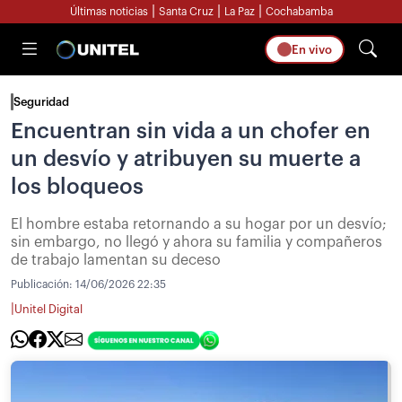
|
|
|
Últimas noticias
Santa Cruz
La Paz
Cochabamba
En vivo
Seguridad
Encuentran sin vida a un chofer en
un desvío y atribuyen su muerte a
los bloqueos
El hombre estaba retornando a su hogar por un desvío;
sin embargo, no llegó y ahora su familia y compañeros
de trabajo lamentan su deceso
Publicación:
14/06/2026 22:35
|
Unitel Digital