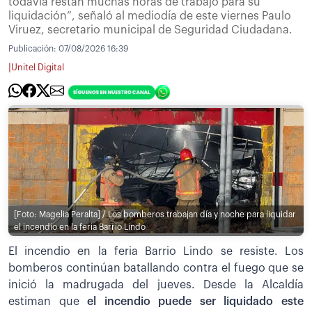
todavía restan muchas horas de trabajo para su
liquidación”, señaló al mediodía de este viernes Paulo
Viruez, secretario municipal de Seguridad Ciudadana.
Publicación:
07/08/2026 16:39
|
Unitel Digital
[Foto: Magelia Peralta] / Los bomberos trabajan día y noche para liquidar
el incendio en la feria Barrio Lindo
El incendio en la feria Barrio Lindo se resiste. Los
bomberos continúan batallando contra el fuego que se
inició la madrugada del jueves. Desde la Alcaldía
estiman que
el incendio puede ser liquidado este