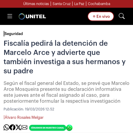
|
|
|
Últimas noticias
Santa Cruz
La Paz
Cochabamba
En vivo
Seguridad
Fiscalía pedirá la detención de
Marcelo Arce y advierte que
también investiga a sus hermanos y
su padre
Según el fiscal general del Estado, se prevé que Marcelo
Arce Mosqueira presente su declaración informativa
este jueves ante el fiscal asignado al caso, para
posteriormente formular la respectiva investigación
Publicación:
19/03/2026 12:52
|
Álvaro Rosales Melgar