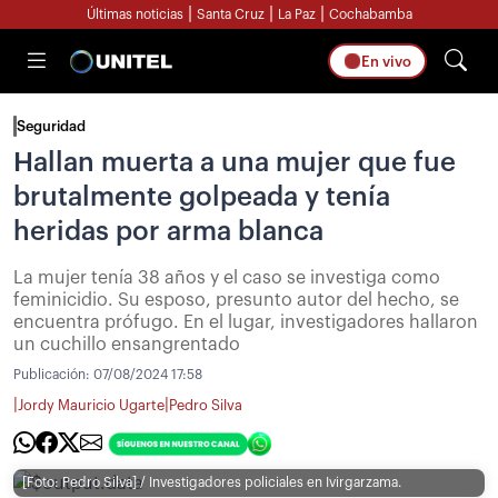
|
|
|
Últimas noticias
Santa Cruz
La Paz
Cochabamba
En vivo
Seguridad
Hallan muerta a una mujer que fue
brutalmente golpeada y tenía
heridas por arma blanca
La mujer tenía 38 años y el caso se investiga como
feminicidio. Su esposo, presunto autor del hecho, se
encuentra prófugo. En el lugar, investigadores hallaron
un cuchillo ensangrentado
Publicación:
07/08/2024 17:58
|
|
Jordy Mauricio Ugarte
Pedro Silva
[Foto: Pedro Silva] / Investigadores policiales en Ivirgarzama.