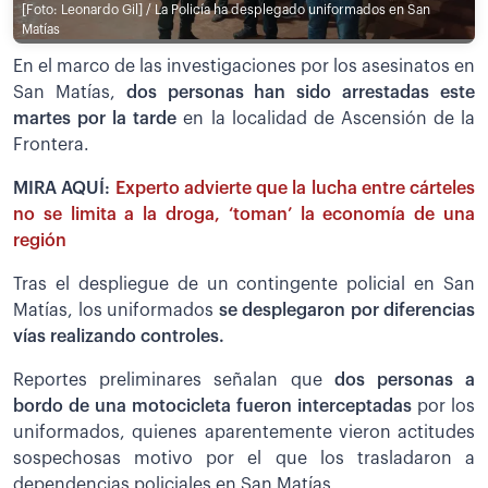
[Foto: Leonardo Gil] / La Policía ha desplegado uniformados en San
Matías
En el marco de las investigaciones por los asesinatos en
San Matías,
dos personas han sido arrestadas este
martes por la tarde
en la localidad de Ascensión de la
Frontera.
MIRA AQUÍ:
Experto advierte que la lucha entre cárteles
no se limita a la droga, ‘toman’ la economía de una
región
Tras el despliegue de un contingente policial en San
Matías, los uniformados
se desplegaron por diferencias
vías realizando controles.
Reportes preliminares señalan que
dos personas a
bordo de una motocicleta fueron interceptadas
por los
uniformados, quienes aparentemente vieron actitudes
sospechosas motivo por el que los trasladaron a
dependencias policiales en San Matías.