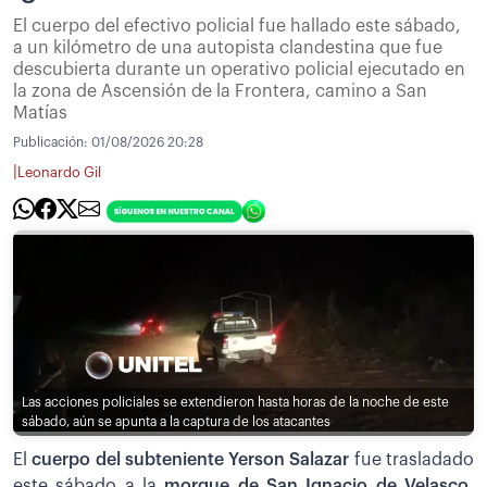
El cuerpo del efectivo policial fue hallado este sábado,
a un kilómetro de una autopista clandestina que fue
descubierta durante un operativo policial ejecutado en
la zona de Ascensión de la Frontera, camino a San
Matías
Publicación:
01/08/2026 20:28
|
Leonardo Gil
Las acciones policiales se extendieron hasta horas de la noche de este
sábado, aún se apunta a la captura de los atacantes
El
cuerpo del subteniente Yerson Salazar
fue trasladado
este sábado a la
morgue de San Ignacio de Velasco,