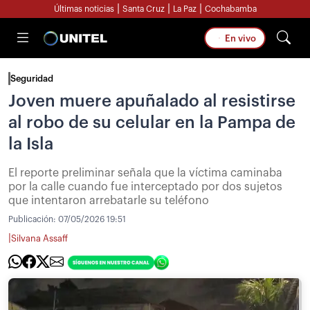
|
|
|
Últimas noticias
Santa Cruz
La Paz
Cochabamba
En vivo
Seguridad
Joven muere apuñalado al resistirse
al robo de su celular en la Pampa de
la Isla
El reporte preliminar señala que la víctima caminaba
por la calle cuando fue interceptado por dos sujetos
que intentaron arrebatarle su teléfono
Publicación:
07/05/2026 19:51
|
Silvana Assaff