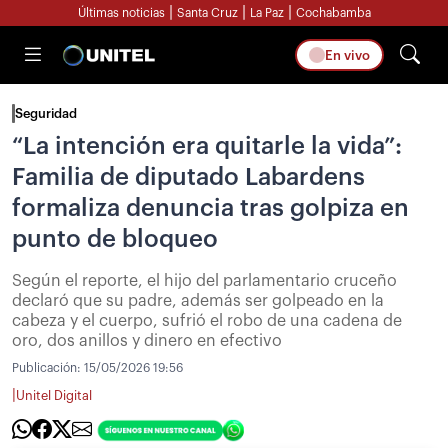
|
|
|
Últimas noticias
Santa Cruz
La Paz
Cochabamba
En vivo
Seguridad
“La intención era quitarle la vida”:
Familia de diputado Labardens
formaliza denuncia tras golpiza en
punto de bloqueo
Según el reporte, el hijo del parlamentario cruceño
declaró que su padre, además ser golpeado en la
cabeza y el cuerpo, sufrió el robo de una cadena de
oro, dos anillos y dinero en efectivo
Publicación:
15/05/2026 19:56
|
Unitel Digital