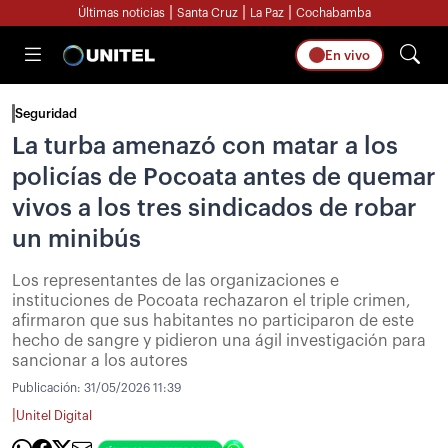
|
|
|
Últimas noticias
Santa Cruz
La Paz
Cochabamba
En vivo
Seguridad
La turba amenazó con matar a los
policías de Pocoata antes de quemar
vivos a los tres sindicados de robar
un minibús
Los representantes de las organizaciones e
instituciones de Pocoata rechazaron el triple crimen,
afirmaron que sus habitantes no participaron de este
hecho de sangre y pidieron una ágil investigación para
sancionar a los autores
Publicación:
31/05/2026 11:39
|
Unitel Digital