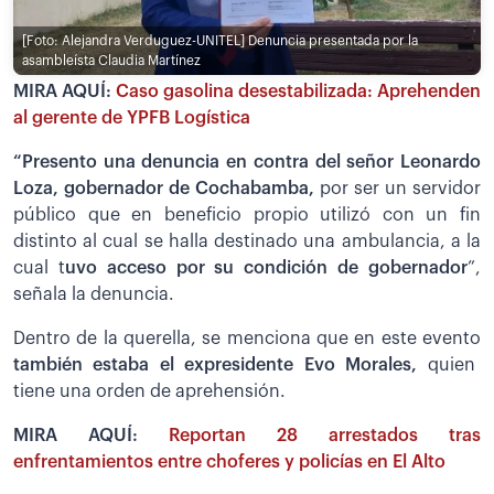
[Foto: Alejandra Verduguez-UNITEL]
Denuncia presentada por la
asambleísta Claudia Martínez
MIRA AQUÍ:
Caso gasolina desestabilizada: Aprehenden
al gerente de YPFB Logística
“Presento una denuncia en contra del señor Leonardo
Loza, gobernador de Cochabamba,
por ser un servidor
público que en beneficio propio utilizó con un fin
distinto al cual se halla destinado una ambulancia, a la
cual t
uvo acceso por su condición de gobernador
”,
señala la denuncia.
Dentro de la querella, se menciona que en este evento
también estaba el expresidente Evo Morales,
quien
tiene una orden de aprehensión.
MIRA AQUÍ:
Reportan 28 arrestados tras
enfrentamientos entre choferes y policías en El Alto