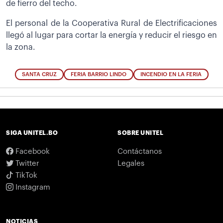
de fierro del techo.
El personal de la Cooperativa Rural de Electrificaciones
llegó al lugar para cortar la energía y reducir el riesgo en
la zona.
SANTA CRUZ
FERIA BARRIO LINDO
INCENDIO EN LA FERIA
SIGA UNITEL.BO
SOBRE UNITEL
Facebook
Contáctanos
Twitter
Legales
TikTok
Instagram
NOTICIAS