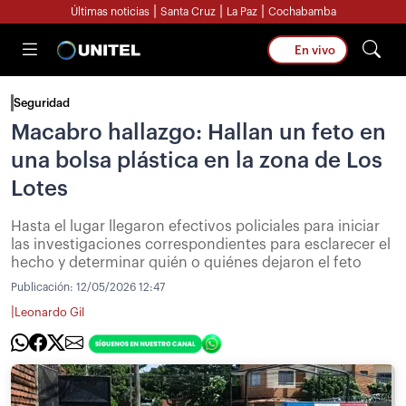
|
|
|
Últimas noticias
Santa Cruz
La Paz
Cochabamba
En vivo
Seguridad
Macabro hallazgo: Hallan un feto en
una bolsa plástica en la zona de Los
Lotes
Hasta el lugar llegaron efectivos policiales para iniciar
las investigaciones correspondientes para esclarecer el
hecho y determinar quién o quiénes dejaron el feto
Publicación:
12/05/2026 12:47
|
Leonardo Gil