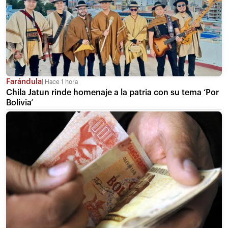
Farándula
Hace 1 hora
Chila Jatun rinde homenaje a la patria con su tema ‘Por
Bolivia’