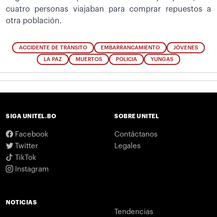
cuatro personas viajaban para comprar repuestos a
otra población.
ACCIDENTE DE TRÁNSITO
EMBARRANCAMIENTO
JÓVENES
LA PAZ
MUERTOS
POLICIA
YUNGAS
SIGA UNITEL.BO
SOBRE UNITEL
Facebook
Contáctanos
Twitter
Legales
TikTok
Instagram
NOTICIAS
Tendencias