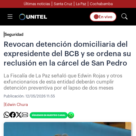
|
|
|
Últimas noticias
Santa Cruz
La Paz
Cochabamba
En vivo
Seguridad
Revocan detención domiciliaria del
expresidente del BCB y se ordena su
reclusión en la cárcel de San Pedro
La Fiscalía de La Paz señaló que Edwin Rojas y otros
exfuncionarios de esta entidad deberán cumplir
detención preventiva por el lapso de dos meses
Publicación:
12/05/2026 11:55
|
Edwin Chura