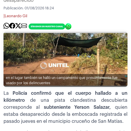
desaparecido
Publicación:
01/08/2026 18:24
|
Leonardo Gil
en el lugar también se halló un campamento que presuntamente fue
usado por los delincuentes
La
Policía confirmó que el cuerpo hallado a un
kilómetro
de una pista clandestina descubierta
corresponde al
subteniente Yerson Salazar,
quien
estaba desaparecido desde la emboscada registrada el
pasado jueves en el municipio cruceño de San Matías.