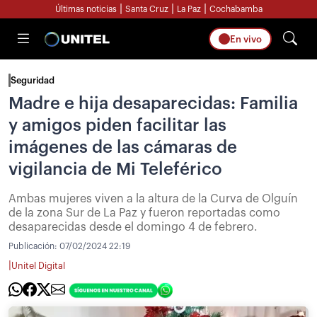
|
|
|
Últimas noticias
Santa Cruz
La Paz
Cochabamba
En vivo
Seguridad
Madre e hija desaparecidas: Familia
y amigos piden facilitar las
imágenes de las cámaras de
vigilancia de Mi Teleférico
Ambas mujeres viven a la altura de la Curva de Olguín
de la zona Sur de La Paz y fueron reportadas como
desaparecidas desde el domingo 4 de febrero.
Publicación:
07/02/2024 22:19
|
Unitel Digital