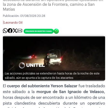
la zona de Ascensión de la Frontera, camino a San
Matías
Publicación:
01/08/2026 20:28
|
Leonardo Gil
Las acciones policiales se extendieron hasta horas de la noche de este
sábado, aún se apunta a la captura de los atacantes
El
cuerpo del subteniente Yerson Salazar
fue trasladado
este sábado a la
morgue de San Ignacio de Velasco,
horas después de ser encontrado a un kilómetro de una
pista clandestina descubierta durante un operativo