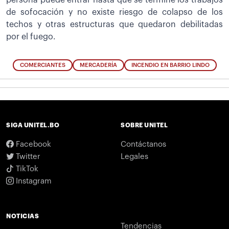
persona puede entrar hasta que se termine los trabajos
de sofocación y no existe riesgo de colapso de los
techos y otras estructuras que quedaron debilitadas
por el fuego.
COMERCIANTES
MERCADERÍA
INCENDIO EN BARRIO LINDO
SIGA UNITEL.BO
SOBRE UNITEL
Facebook
Contáctanos
Twitter
Legales
TikTok
Instagram
NOTICIAS
Tendencias