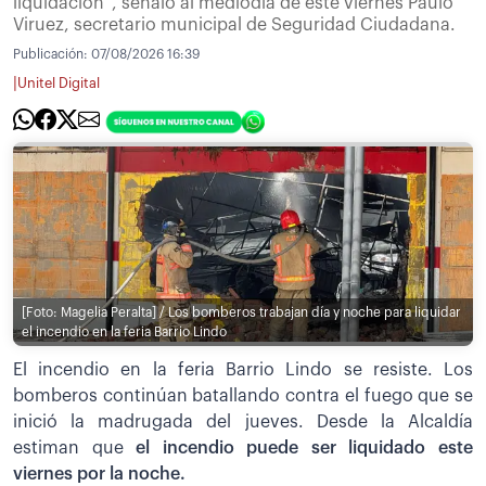
liquidación”, señaló al mediodía de este viernes Paulo
Viruez, secretario municipal de Seguridad Ciudadana.
Publicación:
07/08/2026 16:39
|
Unitel Digital
[Foto: Magelia Peralta] / Los bomberos trabajan día y noche para liquidar
el incendio en la feria Barrio Lindo
El incendio en la feria Barrio Lindo se resiste. Los
bomberos continúan batallando contra el fuego que se
inició la madrugada del jueves. Desde la Alcaldía
estiman que
el incendio puede ser liquidado este
viernes por la noche.