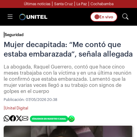
|
|
|
Últimas noticias
Santa Cruz
La Paz
Cochabamba
En vivo
Seguridad
Mujer decapitada: “Me contó que
estaba embarazada”, señala allegada
La abogada, Raquel Guerrero, contó que hace cinco
meses trabajaba con la víctima y en una última reunión
le confirmó que estaba embarazada. Lamentó que la
mujer varias veces llegó a su trabajo con signos de
golpes en el cuerpo
Publicación:
07/05/2026 20:38
|
Unitel Digital