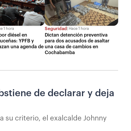
Seguridad
e 1 hora
Hace 1 hora
or diésel en
Dictan detención preventiva
ruceñas: YPFB y
para dos acusados de asaltar
azan una agenda de
una casa de cambios en
Cochabamba
stiene de declarar y deja
a su criterio, el exalcalde Johnny