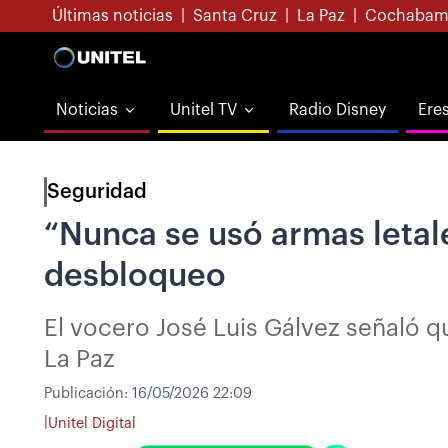
Últimas noticias
|
Santa Cruz
|
La Paz
|
Cochabam
Noticias
Unitel TV
Radio Disney
Ere
Seguridad
“Nunca se usó armas letal
desbloqueo
El vocero José Luis Gálvez señaló q
La Paz
Publicación:
16/05/2026 22:09
|
Unitel Digital