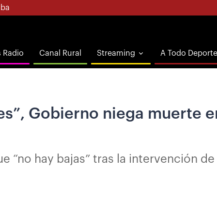
ba
s Radio
Canal Rural
Streaming
A Todo Deport
es”, Gobierno niega muerte e
ue “no hay bajas” tras la intervención d