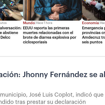
Mundo
Economía
nutos
Hace 1 hora
Hac
alversación:
EEUU reporta las primeras
Emergencia p
e abstiene
muertes relacionadas con el
provincias c
a Delcc
brote de diarrea explosiva por
Amdecruz tr
ciclosporiasis
seis puntos
ción: Jhonny Fernández se ab
l municipio, José Luis Coplot, indicó que 
dido tras prestar su declaración