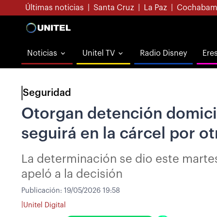
Últimas noticias
|
Santa Cruz
|
La Paz
|
Cochabam
Noticias
Unitel TV
Radio Disney
Ere
Seguridad
Otorgan detención domicil
seguirá en la cárcel por o
La determinación se dio este martes
apeló a la decisión
Publicación:
19/05/2026 19:58
|
Unitel Digital