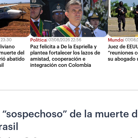
Política
Mundo
 23:30
07/08/2026 22:56
07/08/
iviano
Paz felicita a De la Espriella y
Juez de EEUU
muerte del
plantea fortalecer los lazos de
“reuniones c
rió abatido
amistad, cooperación e
su abogado 
il
integración con Colombia
 “sospechoso” de la muerte d
rasil