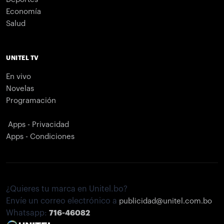
Economía
Salud
UNITEL TV
En vivo
Novelas
Programación
Apps - Privacidad
Apps - Condiciones
¿Quieres tu marca en Unitel.bo?
Envíe un correo electrónico a
publicidad@unitel.com.bo
Whatsapp:
716-46082