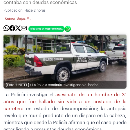
contaba con deudas económicas
Publicación:
Hace 2 horas
|
Keiner Sejas M.
[Foto: UNITEL] / La Policía continúa investigando el hecho
La Policía investiga el
asesinato de un hombre de 31
años que fue hallado sin vida a un costado de la
carretera
en estado de descomposición; la autopsia
reveló que murió producto de un disparo en la cabeza,
mientras que desde la Policía afirman que el caso puede
estar ligado a presuntas deudas económicas.