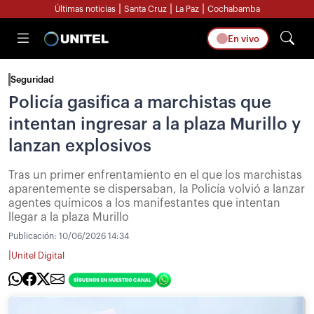
|
|
|
Últimas noticias
Santa Cruz
La Paz
Cochabamba
En vivo
Seguridad
Policía gasifica a marchistas que
intentan ingresar a la plaza Murillo y
lanzan explosivos
Tras un primer enfrentamiento en el que los marchistas
aparentemente se dispersaban, la Policía volvió a lanzar
agentes químicos a los manifestantes que intentan
llegar a la plaza Murillo
Publicación:
10/06/2026 14:34
|
Unitel Digital