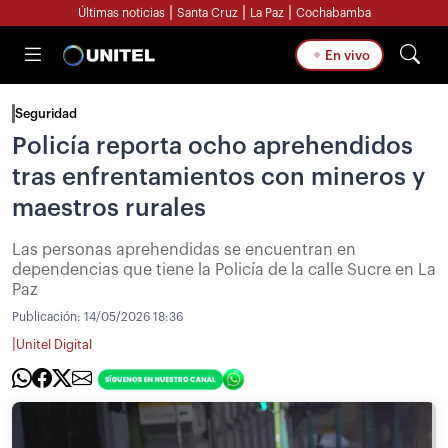
|
|
|
Últimas noticias
Santa Cruz
La Paz
Cochabamba
En vivo
Seguridad
Policía reporta ocho aprehendidos
tras enfrentamientos con mineros y
maestros rurales
Las personas aprehendidas se encuentran en
dependencias que tiene la Policía de la calle Sucre en La
Paz
Publicación:
14/05/2026 18:36
|
Unitel Digital