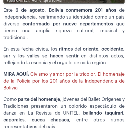
[Foto: UNITEL] / Homenaje a Bolivia
Este
6 de agosto
,
Bolivia conmemora 201 años
de
independencia, reafirmando su identidad como un país
diverso
conformado por nueve departamentos
que
tienen una amplia riqueza cultural, musical y
tradicional.
En esta fecha cívica, los
ritmos
del
oriente
,
occidente
,
sur
y
los valles se hacen sentir
en distintos actos,
reflejando la esencia y el orgullo de cada región.
MIRA AQUÍ:
Civismo y amor por la tricolor: El homenaje
de la Policía por los 201 años de la Independencia de
Bolivia
Como
parte del homenaje
, jóvenes del Ballet Orígenes y
Tradiciones presentaron un colorido espectáculo de
danza en La Revista de UNITEL,
bailando taquirari
,
caporales
,
cueca chapaca
, entre otros ritmos
representativos del país.