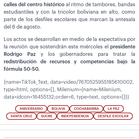
calles del centro histórico
al ritmo de tambores, bandas
estudiantiles y con la tricolor boliviana en alto, como
parte de los desfiles escolares que marcan la antesala
del 6 de agosto.
Los actos se desarrollan en medio de la expectativa por
la reunión que sostendrán este miércoles el
presidente
Rodrigo Paz
y los gobernadores para tratar la
redistribución de recursos y competencias bajo la
fórmula 50-50.
{name=TikTok_Text, data=video/7670525955185610002,
type=html, options=[], Milenium={name=Milenium,
data=idcon=16455132;order=6, type=text, options=[]}}
ANIVERSARIO
BOLIVIA
COCHABAMBA
LA PAZ
SANTA CRUZ
SUCRE
INDEPENDENCIA
DESFILE ESCOLAR