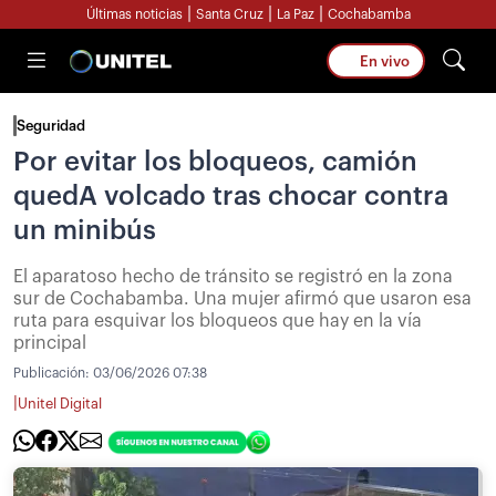
|
|
|
Últimas noticias
Santa Cruz
La Paz
Cochabamba
En vivo
Seguridad
Por evitar los bloqueos, camión
quedA volcado tras chocar contra
un minibús
El aparatoso hecho de tránsito se registró en la zona
sur de Cochabamba. Una mujer afirmó que usaron esa
ruta para esquivar los bloqueos que hay en la vía
principal
Publicación:
03/06/2026 07:38
|
Unitel Digital