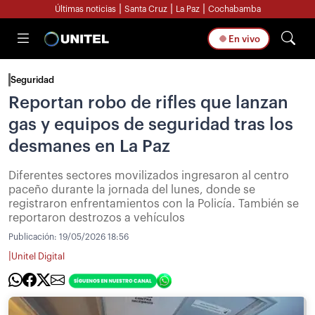
|
|
|
Últimas noticias
Santa Cruz
La Paz
Cochabamba
En vivo
Seguridad
Reportan robo de rifles que lanzan
gas y equipos de seguridad tras los
desmanes en La Paz
Diferentes sectores movilizados ingresaron al centro
paceño durante la jornada del lunes, donde se
registraron enfrentamientos con la Policía. También se
reportaron destrozos a vehículos
Publicación:
19/05/2026 18:56
|
Unitel Digital