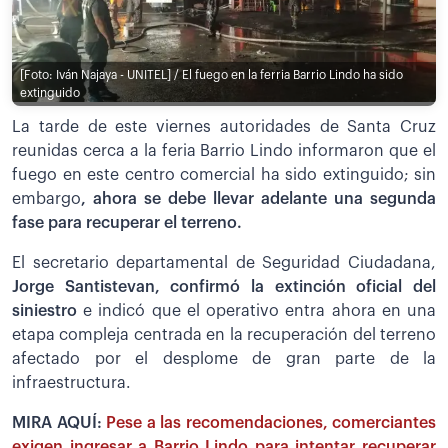
[Foto: Iván Najaya - UNITEL] / El fuego en la ferria Barrio Lindo ha sido
extinguido
La tarde de este viernes autoridades de Santa Cruz
reunidas cerca a la feria Barrio Lindo informaron que el
fuego en este centro comercial ha sido extinguido; sin
embargo
, ahora se debe llevar adelante una segunda
fase para recuperar el terreno.
El secretario departamental de Seguridad Ciudadana,
Jorge Santistevan, confirmó la extinción oficial del
siniestro
e indicó que el operativo entra ahora en una
etapa compleja centrada en la recuperación del terreno
afectado por el desplome de gran parte de la
infraestructura.
MIRA AQUÍ:
Pese a las recomendaciones, comerciantes
exigen ingresar a Barrio Lindo para intentar recuperar