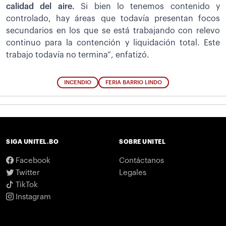
calidad del aire.
Si bien lo tenemos contenido y
controlado, hay áreas que todavía presentan focos
secundarios en los que se está trabajando con relevo
continuo para la contención y liquidación total. Este
trabajo todavía no termina”, enfatizó.
INCENDIO
FERIA BARRIO LINDO
SIGA UNITEL.BO
SOBRE UNITEL
Facebook
Contáctanos
Twitter
Legales
TikTok
Instagram