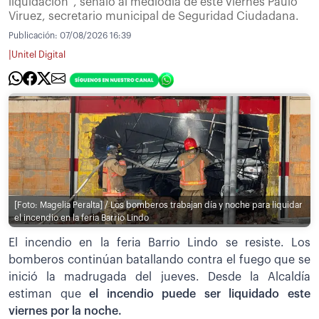
liquidación”, señaló al mediodía de este viernes Paulo
Viruez, secretario municipal de Seguridad Ciudadana.
Publicación:
07/08/2026 16:39
|
Unitel Digital
[Foto: Magelia Peralta] / Los bomberos trabajan día y noche para liquidar
el incendio en la feria Barrio Lindo
El incendio en la feria Barrio Lindo se resiste. Los
bomberos continúan batallando contra el fuego que se
inició la madrugada del jueves. Desde la Alcaldía
estiman que
el incendio puede ser liquidado este
viernes por la noche.