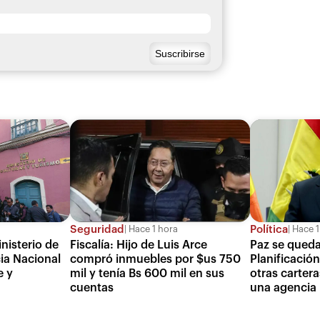
Seguridad
Política
Hace 1 hora
Hace 1
nisterio de
Fiscalía: Hijo de Luis Arce
Paz se queda
ia Nacional
compró inmuebles por $us 750
Planificació
e y
mil y tenía Bs 600 mil en sus
otras cartera
cuentas
una agencia