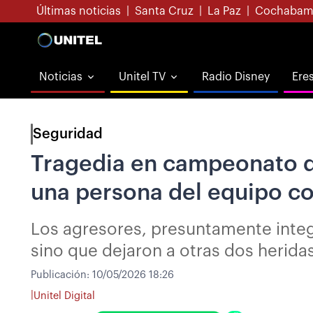
Últimas noticias
|
Santa Cruz
|
La Paz
|
Cochabam
Noticias
Unitel TV
Radio Disney
Ere
Seguridad
Tragedia en campeonato de
una persona del equipo co
Los agresores, presuntamente integ
sino que dejaron a otras dos heridas
Publicación:
10/05/2026 18:26
|
Unitel Digital