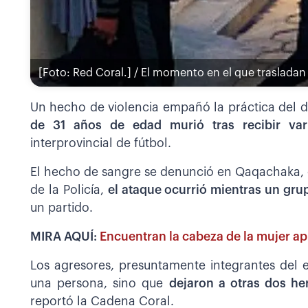
[Foto: Red Coral.] / El momento en el que trasladan
Un hecho de violencia empañó la práctica del 
de 31 años de edad murió tras recibir var
interprovincial de fútbol.
El hecho de sangre se denunció en Qaqachaka, e
de la Policía,
el ataque ocurrió mientras un gr
un partido.
MIRA AQUÍ:
Encuentran la cabeza de la mujer a
Los agresores, presuntamente integrantes del 
una persona, sino que
dejaron a otras dos h
reportó la Cadena Coral.