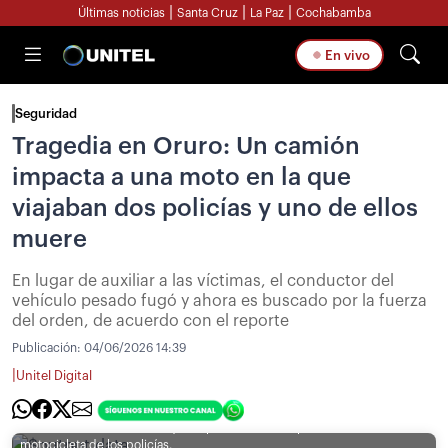
|
|
|
Últimas noticias
Santa Cruz
La Paz
Cochabamba
En vivo
Seguridad
Tragedia en Oruro: Un camión
impacta a una moto en la que
viajaban dos policías y uno de ellos
muere
En lugar de auxiliar a las víctimas, el conductor del
vehículo pesado fugó y ahora es buscado por la fuerza
del orden, de acuerdo con el reporte
Publicación:
04/06/2026 14:39
|
Unitel Digital
[Foto: UNITEL] / El camión que supuestamente impactó con la
motocicleta de los policías.