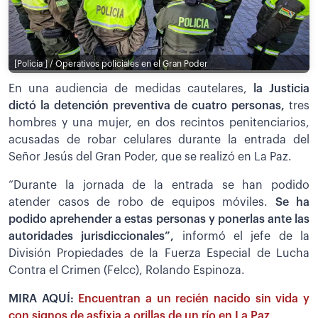
[Policía ] / Operativos policiales en el Gran Poder
En una audiencia de medidas cautelares,
la Justicia
dictó la detención preventiva de cuatro personas,
tres
hombres y una mujer, en dos recintos penitenciarios,
acusadas de robar celulares durante la entrada del
Señor Jesús del Gran Poder, que se realizó en La Paz.
“Durante la jornada de la entrada se han podido
atender casos de robo de equipos móviles.
Se ha
podido aprehender a estas personas y ponerlas ante las
autoridades jurisdiccionales”,
informó el jefe de la
División Propiedades de la Fuerza Especial de Lucha
Contra el Crimen (Felcc), Rolando Espinoza.
MIRA AQUÍ:
Encuentran a un recién nacido sin vida y
con signos de asfixia a orillas de un río en La Paz