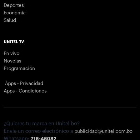
Deportes
Economía
Salud
UNITEL TV
En vivo
Novelas
Programación
Apps - Privacidad
Apps - Condiciones
¿Quieres tu marca en Unitel.bo?
Envíe un correo electrónico a
publicidad@unitel.com.bo
Whatsapp:
716-46082