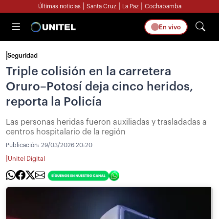
|
|
|
Últimas noticias
Santa Cruz
La Paz
Cochabamba
En vivo
Seguridad
Triple colisión en la carretera
Oruro–Potosí deja cinco heridos,
reporta la Policía
Las personas heridas fueron auxiliadas y trasladadas a
centros hospitalario de la región
Publicación:
29/03/2026 20:20
|
Unitel Digital