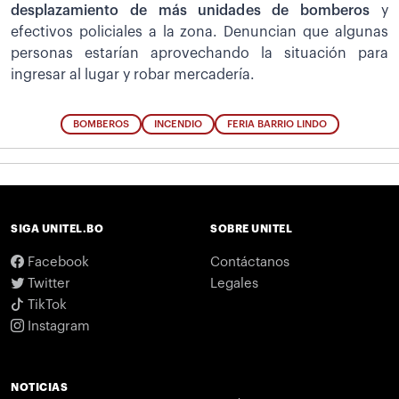
desplazamiento de más unidades de bomberos
y
efectivos policiales a la zona. Denuncian que algunas
personas estarían aprovechando la situación para
ingresar al lugar y robar mercadería.
BOMBEROS
INCENDIO
FERIA BARRIO LINDO
SIGA UNITEL.BO
SOBRE UNITEL
Facebook
Contáctanos
Twitter
Legales
TikTok
Instagram
NOTICIAS