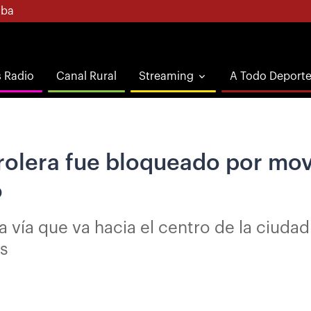
ba
s Radio
Canal Rural
Streaming
A Todo Deport
etrolera fue bloqueado por mo
o
la vía que va hacia el centro de la ciud
as