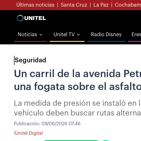
Últimas noticias
|
Santa Cruz
|
La Paz
|
Cochabam
Noticias
Unitel TV
Radio Disney
Ere
Seguridad
Un carril de la avenida P
una fogata sobre el asfalt
La medida de presión se instaló en 
vehículo deben buscar rutas altern
Publicación:
09/06/2026 07:46
|
Unitel Digital