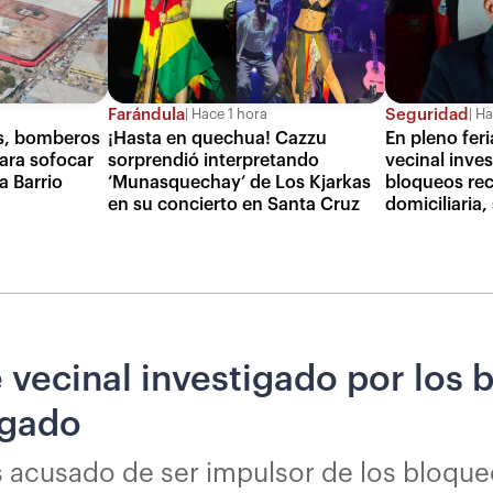
Farándula
Seguridad
Hace 1 hora
Ha
as, bomberos
¡Hasta en quechua! Cazzu
En pleno feri
ara sofocar
sorprendió interpretando
vecinal inves
ia Barrio
‘Munasquechay’ de Los Kjarkas
bloqueos rec
en su concierto en Santa Cruz
domiciliaria
e vecinal investigado por los
ogado
es acusado de ser impulsor de los bloqu