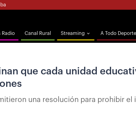
ba
s Radio
Canal Rural
Streaming
A Todo Deport
inan que cada unidad educati
iones
itieron una resolución para prohibir el