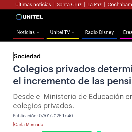
Últimas noticias
|
Santa Cruz
|
La Paz
|
Cochabam
Noticias
Unitel TV
Radio Disney
Ere
Sociedad
Colegios privados determ
el incremento de las pens
Desde el Ministerio de Educación em
colegios privados.
Publicación:
07/01/2025 17:40
|
Carla Mercado