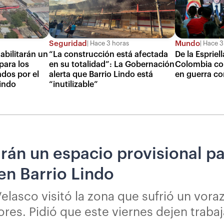
Seguridad
Mundo
Hace 3 horas
Hace 3
abilitarán un
“La construcción está afectada
De la Esprie
para los
en su totalidad”: La Gobernación
Colombia co
dos por el
alerta que Barrio Lindo está
en guerra co
Lindo
“inutilizable”
arán un espacio provisional p
en Barrio Lindo
elasco visitó la zona que sufrió un vor
es. Pidió que este viernes dejen traba