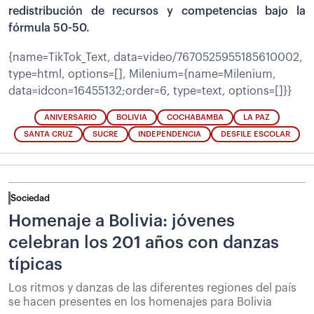
redistribución de recursos y competencias bajo la
fórmula 50-50.
{name=TikTok_Text, data=video/7670525955185610002,
type=html, options=[], Milenium={name=Milenium,
data=idcon=16455132;order=6, type=text, options=[]}}
ANIVERSARIO
BOLIVIA
COCHABAMBA
LA PAZ
SANTA CRUZ
SUCRE
INDEPENDENCIA
DESFILE ESCOLAR
Sociedad
Homenaje a Bolivia: jóvenes
celebran los 201 años con danzas
típicas
Los ritmos y danzas de las diferentes regiones del país
se hacen presentes en los homenajes para Bolivia