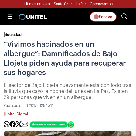
|
|
|
Últimas noticias
Santa Cruz
La Paz
Cochabamba
En vivo
Sociedad
“Vivimos hacinados en un
albergue”: Damnificados de Bajo
Llojeta piden ayuda para recuperar
sus hogares
El sector de Bajo Llojeta nuevamente está con lodo tras
la lluvia que cayó la noche del lunes en La Paz. Existen
29 personas que viven en un albergue.
Publicación:
07/01/2025 17:11
|
Unitel Digital