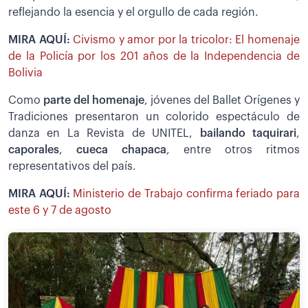
reflejando la esencia y el orgullo de cada región.
MIRA AQUÍ:
Civismo y amor por la tricolor: El homenaje
de la Policía por los 201 años de la Independencia de
Bolivia
Como
parte del homenaje
, jóvenes del Ballet Orígenes y
Tradiciones presentaron un colorido espectáculo de
danza en La Revista de UNITEL,
bailando taquirari
,
caporales
,
cueca chapaca
, entre otros ritmos
representativos del país.
MIRA AQUÍ:
Ministerio de Trabajo confirma feriado para
este 6 y 7 de agosto