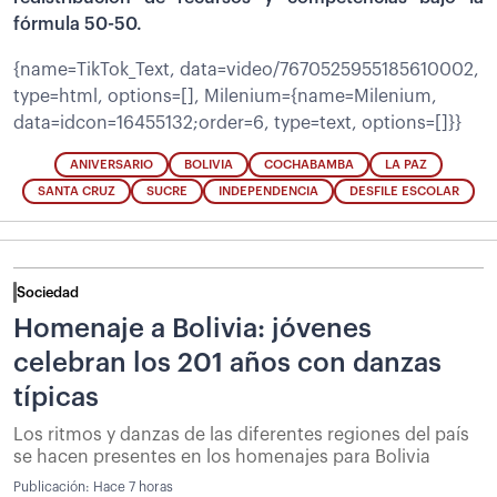
fórmula 50-50.
{name=TikTok_Text, data=video/7670525955185610002,
type=html, options=[], Milenium={name=Milenium,
data=idcon=16455132;order=6, type=text, options=[]}}
ANIVERSARIO
BOLIVIA
COCHABAMBA
LA PAZ
SANTA CRUZ
SUCRE
INDEPENDENCIA
DESFILE ESCOLAR
Sociedad
Homenaje a Bolivia: jóvenes
celebran los 201 años con danzas
típicas
Los ritmos y danzas de las diferentes regiones del país
se hacen presentes en los homenajes para Bolivia
Publicación:
Hace 7 horas