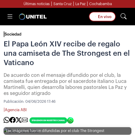
|
|
|
Últimas noticias
Santa Cruz
La Paz
Cochabamba
En vivo
Sociedad
El Papa León XIV recibe de regalo
una camiseta de The Strongest en el
Vaticano
De acuerdo con el mensaje difundido por el club, la
camiseta fue entregada por el sacerdote italiano Luca
Martinelli, quien desarrolla labores pastorales La Paz y
es seguidor atigrado
Publicación:
04/06/2026 17:46
|
Agencia ABI
Las imágenes fueron difundidas por el club The Strongest