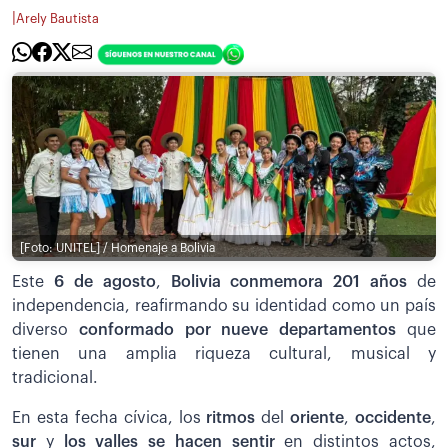
|
Arely Bautista
[Foto: UNITEL] / Homenaje a Bolivia
Este
6 de agosto
,
Bolivia conmemora 201 años
de
independencia, reafirmando su identidad como un país
diverso
conformado por nueve departamentos
que
tienen una amplia riqueza cultural, musical y
tradicional.
En esta fecha cívica, los
ritmos
del
oriente
,
occidente
,
sur
y
los valles se hacen sentir
en distintos actos,