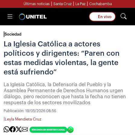
|
|
|
Últimas noticias
Santa Cruz
La Paz
Cochabamba
En vivo
Sociedad
La Iglesia Católica a actores
políticos y dirigentes: “Paren con
estas medidas violentas, la gente
está sufriendo”
La Iglesia Católica, la Defensoría del Pueblo y la
Asamblea Permanente de Derechos Humanos urgen
diálogo, pero reconocen que hasta la fecha no tienen
respuesta de los sectores movilizados
Publicación:
19/05/2026 08:56
|
Leyla Mendieta Cruz